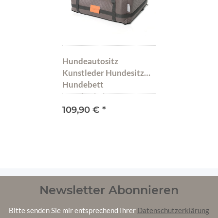
Hundeautositz
Kunstleder Hundesitz
Hundebett
Autokörbchen Gesteppt
Pako Pik Braun XL (75 x
109,90 €
*
65 cm)
Newsletter Abonnieren
Bitte senden Sie mir entsprechend Ihrer
Datenschutzerklärung