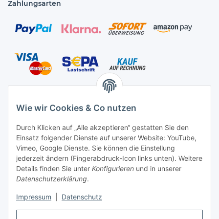
Zahlungsarten
Versandarten
Wie wir Cookies & Co nutzen
Durch Klicken auf „Alle akzeptieren“ gestatten Sie den
Einsatz folgender Dienste auf unserer Website: YouTube,
Kontakt
Vimeo, Google Dienste. Sie können die Einstellung
Mayaadi Home
jederzeit ändern (Fingerabdruck-Icon links unten). Weitere
Details finden Sie unter
Konfigurieren
und in unserer
Max-Planck-Str. 34
Datenschutzerklärung
.
61184 Karben
Impressum
|
Datenschutz
Deutschland