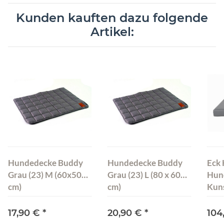
Kunden kauften dazu folgende
Artikel:
Hundedecke Buddy
Hundedecke Buddy
Eck
Grau (23) M (60x50
Grau (23) L (80 x 60
Hun
cm)
cm)
Kun
Hun
Hun
17,90 €
*
20,90 €
*
104
Kat