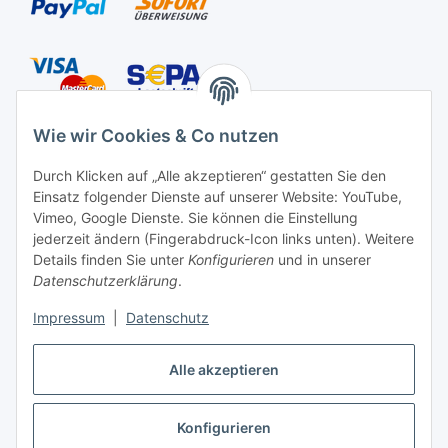
Versandarten
Wie wir Cookies & Co nutzen
Durch Klicken auf „Alle akzeptieren“ gestatten Sie den
Einsatz folgender Dienste auf unserer Website: YouTube,
Kontakt
Vimeo, Google Dienste. Sie können die Einstellung
Mayaadi Home
jederzeit ändern (Fingerabdruck-Icon links unten). Weitere
Details finden Sie unter
Konfigurieren
und in unserer
Max-Planck-Str. 34
Datenschutzerklärung
.
61184 Karben
Impressum
|
Datenschutz
Deutschland
Alle akzeptieren
Telefon: +49-6039-938080
E-Mail:
info@mayaadi-home.de
Konfigurieren