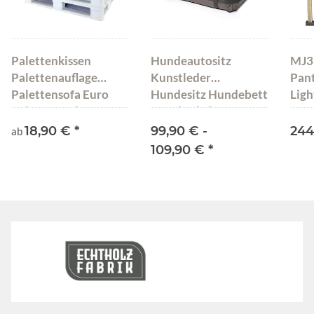
Palettenkissen
Hundeautositz
MJ3
Palettenauflage
Kunstleder
Pan
Palettensofa Euro
Hundesitz Hundebett
Ligh
Paletten Polster MH-
Autokörbchen
UQ-01
Gesteppt Pako Pik
18,90 €
*
99,90 € -
244
ab
109,90 €
*