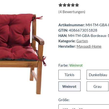
(4 Bewertungen)
Artikelnummer:
MH-TM-GBA-B
GTIN:
4086673051828
HAN:
MH-TM-GBA-Bordeaux-
Kategorie:
Garten
Hersteller:
Mayaadi-Home
Farbe:
Weinrot
Türkis
D
Türkis
Dunkelblau
Weinrot
Gra
Weinrot
Grau
Größe: