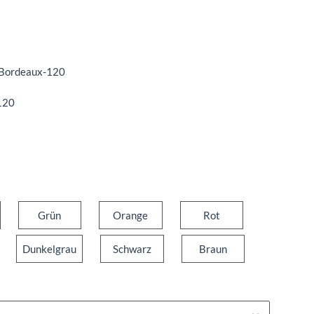
ordeaux-120
120
unkelblau
Grün
Orange
Rot
Grün
Orange
Rot
u
Dunkelgrau
Schwarz
Braun
Dunkelgrau
Schwarz
Braun