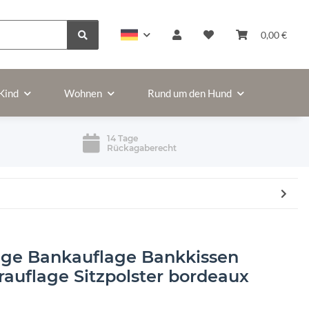
0,00 €
Kind
Wohnen
Rund um den Hund
14 Tage
Rückagaberecht
ge Bankauflage Bankkissen
erauflage Sitzpolster bordeaux