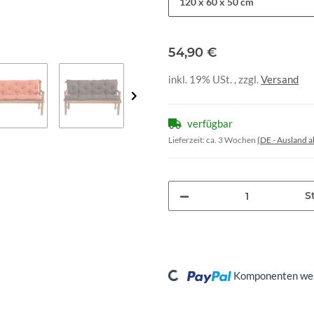
120 x 60 x 50 cm
54,90 €
inkl. 19% USt. , zzgl.
Versand
verfügbar
Lieferzeit:
ca. 3 Wochen
(DE - Ausland 
St
Loading...
Komponenten werd