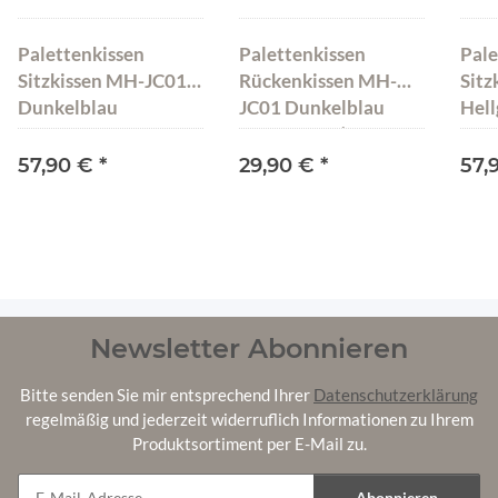
Palettenkissen
Palettenkissen
Pale
Sitzkissen MH-JC01
Rückenkissen MH-
Sitz
Dunkelblau
JC01 Dunkelblau
Hel
120x80x15
120x40x10/20
57,90 €
*
29,90 €
*
57,
Newsletter Abonnieren
Bitte senden Sie mir entsprechend Ihrer
Datenschutzerklärung
regelmäßig und jederzeit widerruflich Informationen zu Ihrem
Produktsortiment per E-Mail zu.
Abonnieren