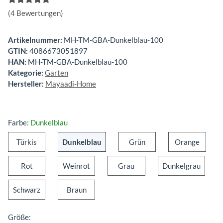
(4 Bewertungen)
Artikelnummer:
MH-TM-GBA-Dunkelblau-100
GTIN:
4086673051897
HAN:
MH-TM-GBA-Dunkelblau-100
Kategorie:
Garten
Hersteller:
Mayaadi-Home
Farbe:
Dunkelblau
Türkis
Dunkelblau
Grün
Orang
Türkis
Dunkelblau
Grün
Orange
Rot
Weinrot
Grau
Dunkel
Rot
Weinrot
Grau
Dunkelgrau
Schwarz
Braun
Schwarz
Braun
Größe: