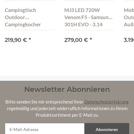
Campingtisch
MJ3 LED 720W
Mob
Outdoor
Venom F5 - Samsung
Out
Campingkocher
301H EVO - 3,14
Auß
Campingbox
µmol/J
Gar
Campingküche
Was
219,90 €
*
279,00 €
*
3.1
Küchenbox
Küh
180
Newsletter Abonnieren
Bitte senden Sie mir entsprechend Ihrer
Datenschutzerklärung
regelmäßig und jederzeit widerruflich Informationen zu Ihrem
Produktsortiment per E-Mail zu.
Abonnieren