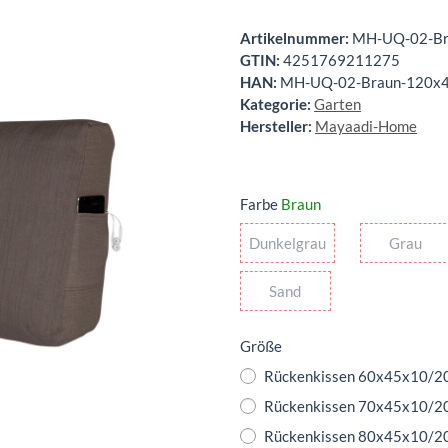
Artikelnummer:
MH-UQ-02-Br
GTIN:
4251769211275
HAN:
MH-UQ-02-Braun-120x
Kategorie:
Garten
Hersteller:
Mayaadi-Home
Farbe
Braun
Dunkelgrau
Gra
Dunkelgrau
Grau
Sand
Sand
Größe
Rückenkissen 60x45x10/2
Rückenkissen 70x45x10/2
Rückenkissen 80x45x10/2