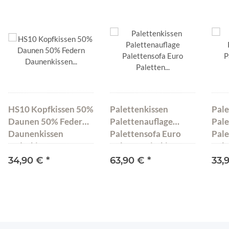
HS10 Kopfkissen 50%
Palettenkissen
Pale
Daunen 50% Federn
Palettenauflage
Pale
Daunenkissen
Palettensofa Euro
Pale
Federkissen 80x80
Paletten Sitzkissen
Pale
cm 1500 g
MH-UQ-01 Hellgrau
Rüc
34,90 €
*
63,90 €
*
33,
120x80x15 cm
UQ-
120