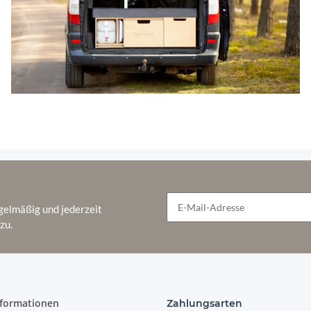
Moonbox Campingbox mit Tisch Van/Bus 115cm
Modify UV-Lack
gelmäßig und jederzeit
zu.
Newsletter Abonnieren
2.999,00 €
*
nformationen
Zahlungsarten