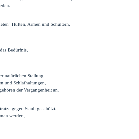
eden.
deten" Hüften, Armen und Schultern,
das Bedürfnis,
r natürlichen Stellung.
en und Schlafhaltungen,
gehören der Vergangenheit an.
tratze gegen Staub geschützt.
mmen werden,