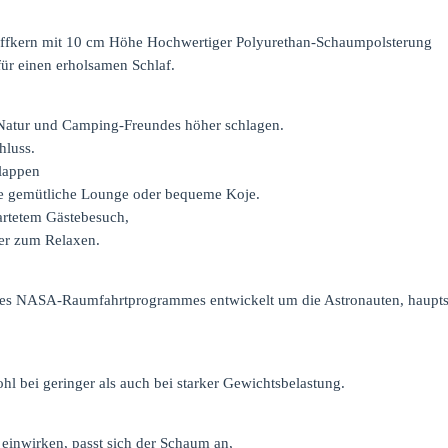
ffkern mit 10 cm Höhe Hochwertiger Polyurethan-Schaumpolsterung
 für einen erholsamen Schlaf.
 Natur und Camping-Freundes höher schlagen.
hluss.
klappen
ne gemütliche Lounge oder bequeme Koje.
wartetem Gästebesuch,
der zum Relaxen.
es NASA-Raumfahrtprogrammes entwickelt um die Astronauten, hauptsä
ohl bei geringer als auch bei starker Gewichtsbelastung.
inwirken, passt sich der Schaum an,