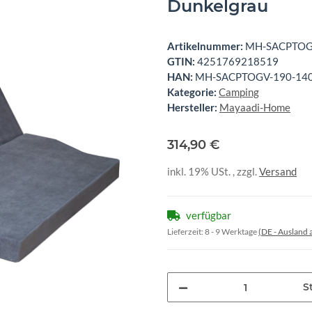
Dunkelgrau
Artikelnummer:
MH-SACPTOG
GTIN:
4251769218519
HAN:
MH-SACPTOGV-190-140
Kategorie:
Camping
Hersteller:
Mayaadi-Home
314,90 €
inkl. 19% USt. , zzgl.
Versand
verfügbar
Lieferzeit:
8 - 9 Werktage
(DE - Ausland
St