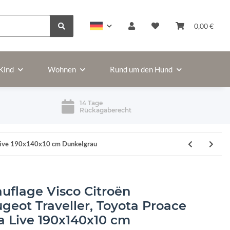
0,00 €
Kind
Wohnen
Rund um den Hund
14 Tage
Rückagaberecht
a Live 190x140x10 cm Dunkelgrau
uflage Visco Citroën
geot Traveller, Toyota Proace
ra Live 190x140x10 cm