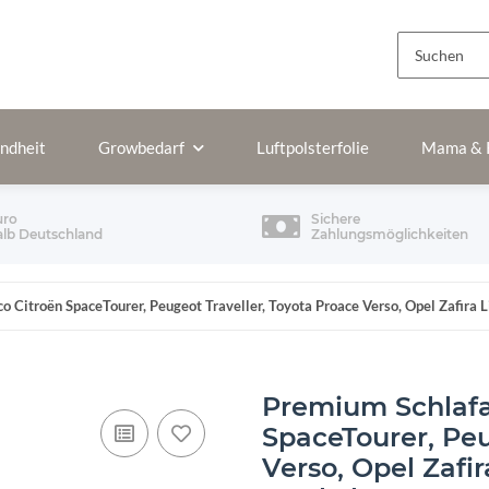
ndheit
Growbedarf
Luftpolsterfolie
Mama & 
uro
Sichere
alb Deutschland
Zahlungsmöglichkeiten
o Citroën SpaceTourer, Peugeot Traveller, Toyota Proace Verso, Opel Zafir
Premium Schlafa
SpaceTourer, Peu
Verso, Opel Zafi