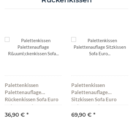
Palettenkissen
Palettenkissen
Palettenauflage
Palettenauflage
Rückenkissen Sofa Euro
Sitzkissen Sofa Euro
Paletten Polster MH-
Paletten Polster MH-
JC02 Dunkelbraun
JC02 Dunkelbraun
36,90 €
*
69,90 €
*
120x40x10-20 cm
120x80x15 cm