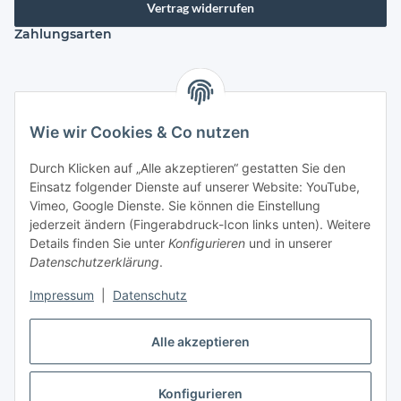
Vertrag widerrufen
Zahlungsarten
Versandarten
Wie wir Cookies & Co nutzen
Durch Klicken auf „Alle akzeptieren“ gestatten Sie den
Einsatz folgender Dienste auf unserer Website: YouTube,
Kontakt
Vimeo, Google Dienste. Sie können die Einstellung
Mayaadi Home
jederzeit ändern (Fingerabdruck-Icon links unten). Weitere
Details finden Sie unter
Konfigurieren
und in unserer
Max-Planck-Str. 34
Datenschutzerklärung
.
61184 Karben
Impressum
|
Datenschutz
Deutschland
Alle akzeptieren
Telefon: +49-6039-938080
Konfigurieren
E-Mail:
info@mayaadi-home.de