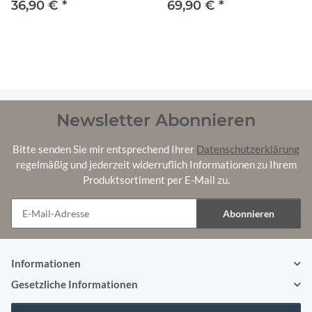
JC02 Dunkelbraun
JC02 Dunkelbraun
36,90 €
*
69,90 €
*
120x40x10-20 cm
120x80x15 cm
Newsletter Abonnieren
Bitte senden Sie mir entsprechend Ihrer
Datenschutzerklärung
regelmäßig und jederzeit widerruflich Informationen zu Ihrem
Produktsortiment per E-Mail zu.
Abonnieren
Newsletter Abonnieren
Informationen
Gesetzliche Informationen