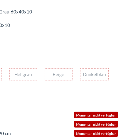
Grau-60x40x10
0x10
au
Hellgrau
Beige
Dunkelblau
Hellgrau
Beige
Dunkelblau
Momentan nicht verfügbar
Momentan nicht verfügbar
20 cm
Momentan nicht verfügbar