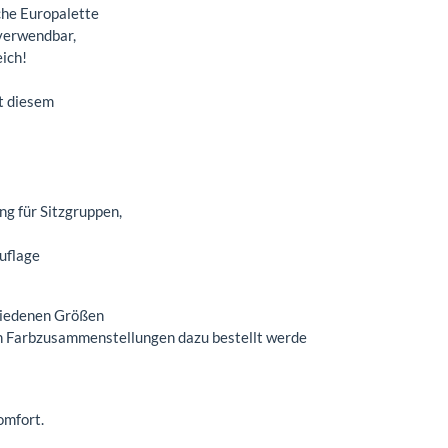
che Europalette
 verwendbar,
eich!
t diesem
ung für Sitzgruppen,
uflage
chiedenen Größen
n Farbzusammenstellungen dazu bestellt werde
omfort.