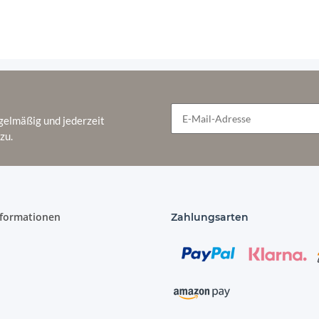
lage Palettensofa Euro
Palettenkissen Palettenauf
H-DA-03 Dunkelgrau
Palettenpolster Kissen M
Rückenkissen 120x40x10/
gelmäßig und jederzeit
zu.
Newsletter Abonnieren
26,90 €
*
nformationen
Zahlungsarten