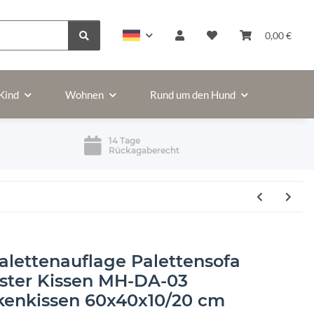
0,00 €
Kind
Wohnen
Rund um den Hund
14 Tage
Rückagaberecht
alettenauflage Palettensofa
lster Kissen MH-DA-03
kenkissen 60x40x10/20 cm