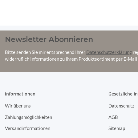
Palettenkissen Palettenauf
Newsletter Abonnieren
Palettenpolster Kissen M
Sitzkissen 120x80x15 cm
Bitte senden Sie mir entsprechend Ihrer
Datenschutzerklärung
re
widerruflich Informationen zu Ihrem Produktsortiment per E-Mail 
45,90 €
*
Informationen
Gesetzliche I
Wir über uns
Datenschutz
Zahlungsmöglichkeiten
AGB
Versandinformationen
Sitemap