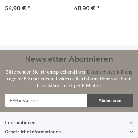
TMPA Braun
UQ-01 Braun
54,90 €
*
48,90 €
*
120x80x15 cm
Newsletter Abonnieren
Bitte senden Sie mir entsprechend Ihrer
Datenschutzerklärung
regelmäßig und jederzeit widerruflich Informationen zu Ihrem
Produktsortiment per E-Mail zu.
Abonnieren
Newsletter Abonnieren
Informationen
Gesetzliche Informationen