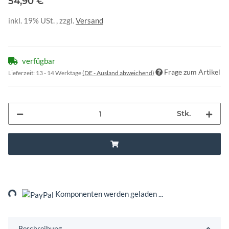
54,90 €
inkl. 19% USt. , zzgl.
Versand
verfügbar
Frage zum Artikel
Lieferzeit:
13 - 14 Werktage
(DE - Ausland abweichend)
Stk.
ding...
Komponenten werden geladen ...
Beschreibung