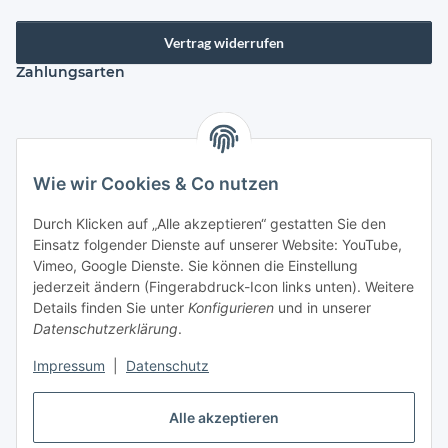
Vertrag widerrufen
Zahlungsarten
Versandarten
Wie wir Cookies & Co nutzen
Durch Klicken auf „Alle akzeptieren“ gestatten Sie den
Einsatz folgender Dienste auf unserer Website: YouTube,
Kontakt
Vimeo, Google Dienste. Sie können die Einstellung
Mayaadi Home
jederzeit ändern (Fingerabdruck-Icon links unten). Weitere
Details finden Sie unter
Konfigurieren
und in unserer
Max-Planck-Str. 34
Datenschutzerklärung
.
61184 Karben
Impressum
|
Datenschutz
Deutschland
Alle akzeptieren
Telefon: +49-6039-938080