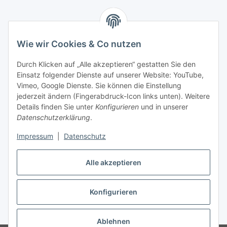
Versandarten
Wie wir Cookies & Co nutzen
Durch Klicken auf „Alle akzeptieren“ gestatten Sie den
Einsatz folgender Dienste auf unserer Website: YouTube,
Kontakt
Vimeo, Google Dienste. Sie können die Einstellung
Mayaadi Home
jederzeit ändern (Fingerabdruck-Icon links unten). Weitere
Details finden Sie unter
Konfigurieren
und in unserer
Max-Planck-Str. 34
Datenschutzerklärung
.
61184 Karben
Impressum
|
Datenschutz
Deutschland
Alle akzeptieren
Telefon: +49-6039-938080
E-Mail:
info@mayaadi-home.de
Konfigurieren
* Alle Preise inkl. gesetzlicher USt., zzgl.
Versand
Ablehnen