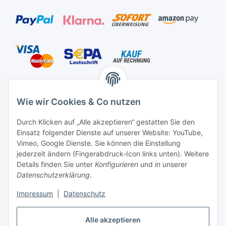
Versandarten
Wie wir Cookies & Co nutzen
Durch Klicken auf „Alle akzeptieren“ gestatten Sie den
Einsatz folgender Dienste auf unserer Website: YouTube,
Kontakt
Vimeo, Google Dienste. Sie können die Einstellung
Mayaadi Home
jederzeit ändern (Fingerabdruck-Icon links unten). Weitere
Details finden Sie unter
Konfigurieren
und in unserer
Max-Planck-Str. 34
Datenschutzerklärung
.
61184 Karben
Impressum
|
Datenschutz
Deutschland
Alle akzeptieren