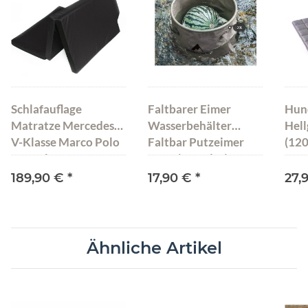
Schlafauflage
Faltbarer Eimer
Hun
Matratze Mercedes
Wasserbehälter
Hell
V-Klasse Marco Polo
Faltbar Putzeimer
(120
Bett Klappmatratze
Camping Falteimer
Schwarz 200x108x8
Behälter 20L
189,90 €
*
17,90 €
*
27,
Ähnliche Artikel