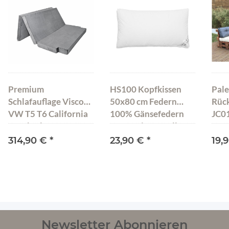
Premium
HS100 Kopfkissen
Pale
Schlafauflage Visco
50x80 cm Federn
Rüc
VW T5 T6 California
100% Gänsefedern
JC01
Beach Klappmatratze
Natur Kissen Füllung
200x150x10 cm
1100 Gramm
314,90 €
*
23,90 €
*
19,
Dunkelgrau
Newsletter Abonnieren