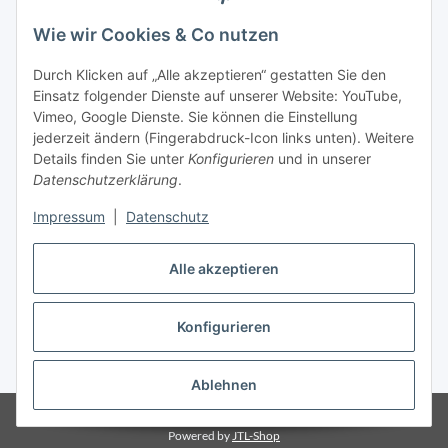
Wie wir Cookies & Co nutzen
Durch Klicken auf „Alle akzeptieren“ gestatten Sie den
Einsatz folgender Dienste auf unserer Website: YouTube,
Kontakt
Vimeo, Google Dienste. Sie können die Einstellung
Mayaadi Home
jederzeit ändern (Fingerabdruck-Icon links unten). Weitere
Details finden Sie unter
Konfigurieren
und in unserer
Max-Planck-Str. 34
Datenschutzerklärung
.
61184 Karben
Impressum
|
Datenschutz
Deutschland
Alle akzeptieren
Telefon: +49-6039-938080
Konfigurieren
E-Mail:
info@mayaadi-home.de
* Alle Preise inkl. gesetzlicher USt., zzgl.
Versand
Ablehnen
© Mayaadi Home
Powered by
JTL-Shop