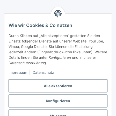
Versandarten
Wie wir Cookies & Co nutzen
Durch Klicken auf „Alle akzeptieren“ gestatten Sie den
Einsatz folgender Dienste auf unserer Website: YouTube,
Kontakt
Vimeo, Google Dienste. Sie können die Einstellung
Mayaadi Home
jederzeit ändern (Fingerabdruck-Icon links unten). Weitere
Details finden Sie unter
Konfigurieren
und in unserer
Max-Planck-Str. 34
Datenschutzerklärung
.
61184 Karben
Impressum
|
Datenschutz
Deutschland
Alle akzeptieren
Telefon: +49-6039-938080
E-Mail:
info@mayaadi-home.de
Konfigurieren
* Alle Preise inkl. gesetzlicher USt., zzgl.
Versand
Ablehnen