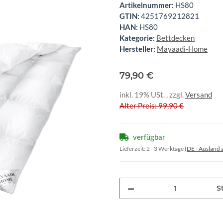
Artikelnummer:
HS80
GTIN:
4251769212821
HAN:
HS80
Kategorie:
Bettdecken
Hersteller:
Mayaadi-Home
79,90 €
inkl. 19% USt. , zzgl.
Versand
Alter Preis: 99,90 €
verfügbar
Lieferzeit:
2 - 3 Werktage
(DE - Ausland
St