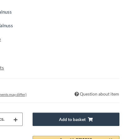
lnuss
lnuss
e
ts
Question about item
pments may differ)
s.
Add to basket