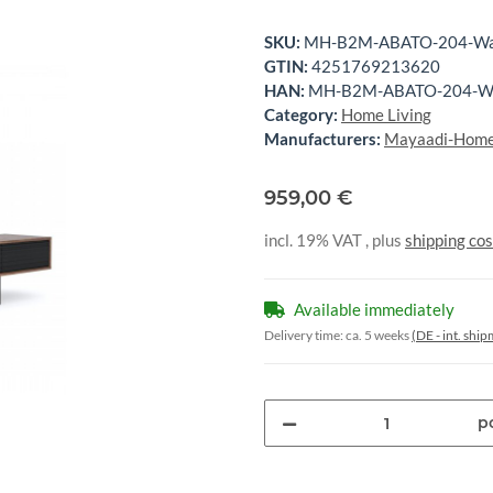
SKU:
MH-B2M-ABATO-204-Wa
GTIN:
4251769213620
HAN:
MH-B2M-ABATO-204-Wa
Category:
Home Living
Manufacturers:
Mayaadi-Hom
959,00 €
incl. 19% VAT , plus
shipping cos
Available immediately
Delivery time:
ca. 5 weeks
(DE - int. shi
pc