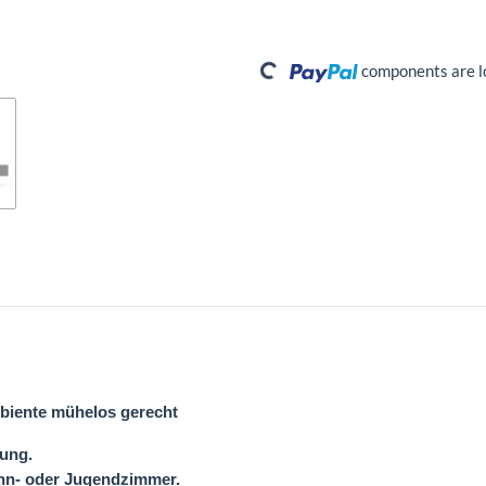
Loading...
components are lo
biente mühelos gerecht
nung.
ohn- oder Jugendzimmer.