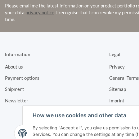
Please email me the latest information on your product portfolio r
your data
privacy notice
. I recognise that I can revoke my permiss
time.
Information
Legal
About us
Privacy
Payment options
General Terms
Shipment
Sitemap
Newsletter
Imprint
Cancellation I
How we use cookies and other data
By selecting "Accept all", you give us permission to
Services. You can change the settings at any time (fin