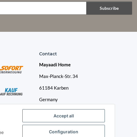
Subscribe
Contact
Mayaadi Home
Max-Planck-Str. 34
61184 Karben
Germany
Telephone: +49-6039-938080
Accept all
E-Mail:
info@mayaadi-home.de
Configuration
ee