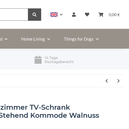
0,00 €
ld
Home Living
Things for Dogs
14 Tage
Rückagaberecht
zimmer TV-Schrank
 Stehend Kommode Walnuss