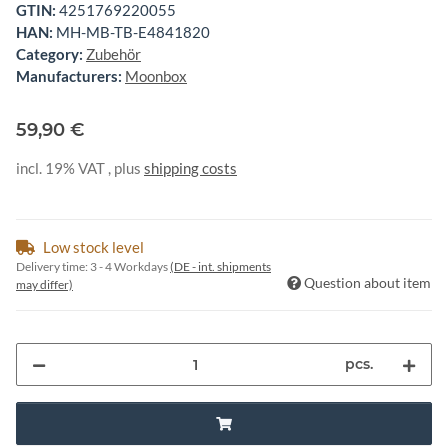
GTIN:
4251769220055
HAN:
MH-MB-TB-E4841820
Category:
Zubehör
Manufacturers:
Moonbox
59,90 €
incl. 19% VAT , plus
shipping costs
Low stock level
Delivery time:
3 - 4 Workdays
(DE - int. shipments
Question about item
may differ)
pcs.