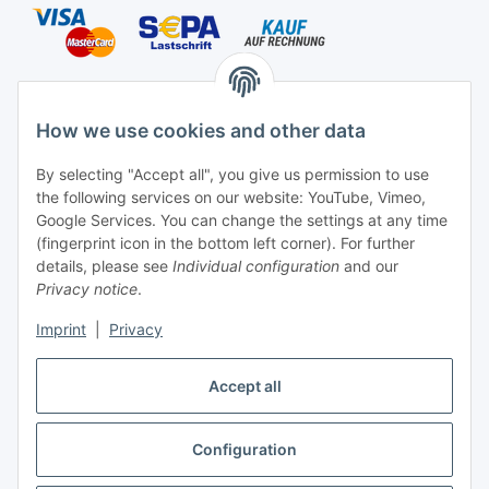
Shipping species
How we use cookies and other data
By selecting "Accept all", you give us permission to use
the following services on our website: YouTube, Vimeo,
Contact
Google Services. You can change the settings at any time
Mayaadi Home
(fingerprint icon in the bottom left corner). For further
details, please see
Individual configuration
and our
Max-Planck-Str. 34
Privacy notice
.
61184 Karben
Imprint
|
Privacy
Germany
Accept all
Telephone: +49-6039-938080
E-Mail:
info@mayaadi-home.de
Configuration