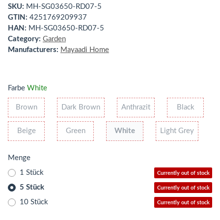
SKU:
MH-SG03650-RD07-5
GTIN:
4251769209937
HAN:
MH-SG03650-RD07-5
Category:
Garden
Manufacturers:
Mayaadi Home
Farbe
White
Brown
Dark Brown
Anthrazit
Black
Brown
Dark Brown
Anthrazit
Black
Beige
Green
White
Light G
Beige
Green
White
Light Grey
Menge
1 Stück
Currently out of stock
5 Stück
Currently out of stock
10 Stück
Currently out of stock