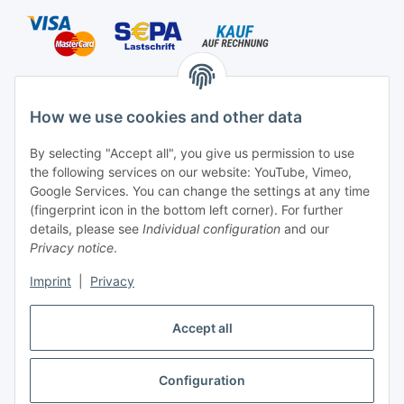
Shipping species
How we use cookies and other data
By selecting "Accept all", you give us permission to use
the following services on our website: YouTube, Vimeo,
Contact
Google Services. You can change the settings at any time
Mayaadi Home
(fingerprint icon in the bottom left corner). For further
details, please see
Individual configuration
and our
Max-Planck-Str. 34
Privacy notice
.
61184 Karben
Imprint
|
Privacy
Germany
Accept all
Telephone: +49-6039-938080
E-Mail:
info@mayaadi-home.de
Configuration