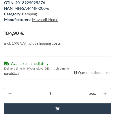
GTIN:
4018929025376
HAN:
MH-SA-MMP-200-6
Category:
Camping
Manufacturers:
Mayaadi-Home
184,90 €
incl. 19% VAT , plus
shipping costs
Available immediately
Delivery time:
8 - 9 Workdays
(DE - int. shipments
Question about item
may differ)
pcs.