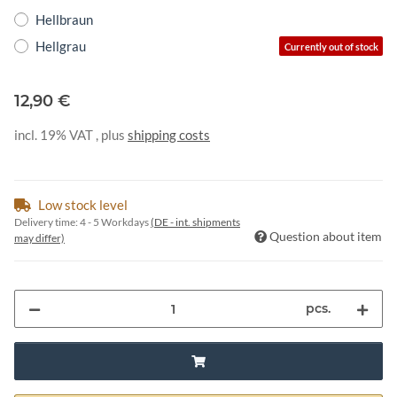
Hellbraun
Hellgrau
Currently out of stock
12,90 €
incl. 19% VAT , plus
shipping costs
Low stock level
Delivery time:
4 - 5 Workdays
(DE - int. shipments
Question about item
may differ)
pcs.