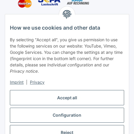
Shipping species
How we use cookies and other data
By selecting "Accept all", you give us permission to use
the following services on our website: YouTube, Vimeo,
Contact
Google Services. You can change the settings at any time
Mayaadi Home
(fingerprint icon in the bottom left corner). For further
details, please see
Individual configuration
and our
Max-Planck-Str. 34
Privacy notice
.
61184 Karben
Imprint
|
Privacy
Germany
Accept all
Telephone: +49-6039-938080
E-Mail:
info@mayaadi-home.de
Configuration
* All prices incl. VAT, plus
shipping fees
Reject