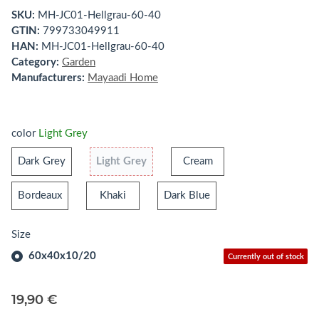
SKU:
MH-JC01-Hellgrau-60-40
GTIN:
799733049911
HAN:
MH-JC01-Hellgrau-60-40
Category:
Garden
Manufacturers:
Mayaadi Home
color
Light Grey
Dark Grey
Light Grey
Cream
Dark Grey
Light Grey
Cream
Bordeaux
Khaki
Dark Blue
Bordeaux
Khaki
Dark Blue
Size
60x40x10/20
Currently out of stock
19,90 €