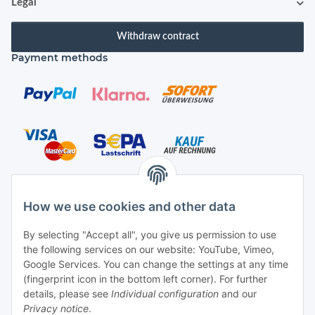
Legal
Withdraw contract
Payment methods
Shipping species
How we use cookies and other data
By selecting "Accept all", you give us permission to use
the following services on our website: YouTube, Vimeo,
Contact
Google Services. You can change the settings at any time
(fingerprint icon in the bottom left corner). For further
Mayaadi Home
details, please see
Individual configuration
and our
Max-Planck-Str. 34
Privacy notice
.