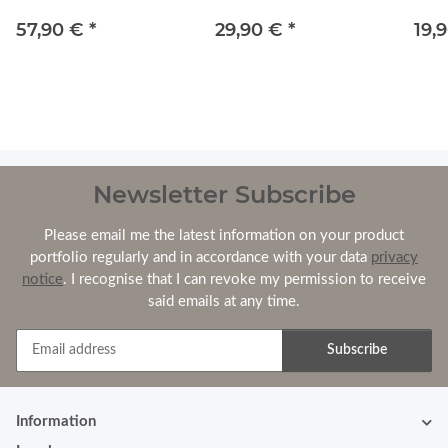
120x80x15
120x40x10/20
60x
57,90 €
*
29,90 €
*
19,
Newsletter Subscribe
Please email me the latest information on your product
portfolio regularly and in accordance with your data
privacy
notice
. I recognise that I can revoke my permission to receive
said emails at any time.
Subscribe
Newsletter Subscribe
Information