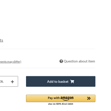
ts
Question about item
pments may differ)
s.
Add to basket