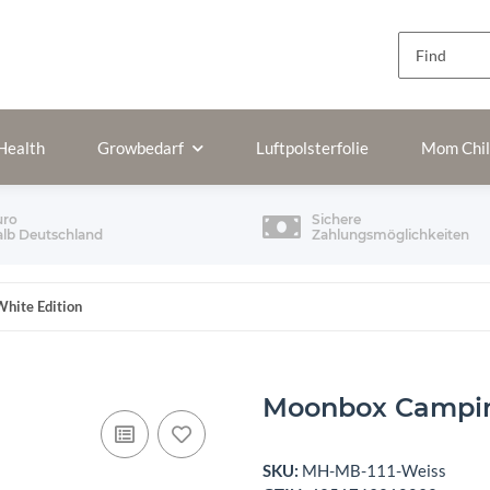
Health
Growbedarf
Luftpolsterfolie
Mom Chi
uro
Sichere
alb Deutschland
Zahlungsmöglichkeiten
hite Edition
Moonbox Campin
SKU:
MH-MB-111-Weiss