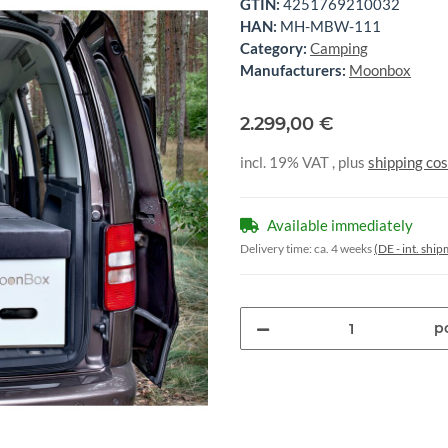
GTIN:
4251769210032
HAN:
MH-MBW-111
Category:
Camping
Manufacturers:
Moonbox
2.299,00 €
incl. 19% VAT , plus
shipping cos
Available immediately
Delivery time:
ca. 4 weeks
(DE - int. shi
pc