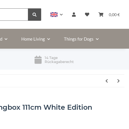
0,00 €
ld
Home Living
Things for Dogs
14 Tage
Rückagaberecht
gbox 111cm White Edition