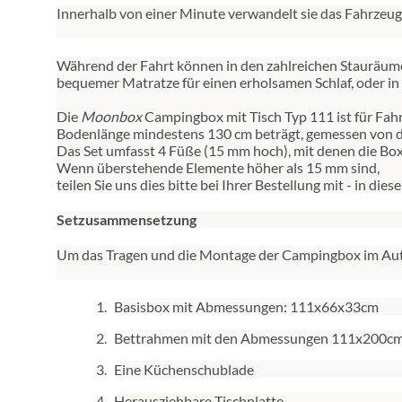
Innerhalb von einer Minute verwandelt sie das Fahrzeug
Während der Fahrt können in den zahlreichen Stauräume
bequemer Matratze für einen erholsamen Schlaf, oder in 
Die
Moonbox
Campingbox mit Tisch Typ 111 ist für Fahr
Bodenlänge mindestens 130 cm beträgt, gemessen von d
Das Set umfasst 4 Füße (15 mm hoch), mit denen die Box
Wenn überstehende Elemente höher als 15 mm sind,
teilen Sie uns dies bitte bei Ihrer Bestellung mit - in die
Setzusammensetzung
Um das Tragen und die Montage der Campingbox im Auto 
1.
Basisbox mit Abmessungen: 111x66x33cm
2.
Bettrahmen mit den Abmessungen 111x200cm
3.
Eine Küchenschublade
4.
Herausziehbare Tischplatte