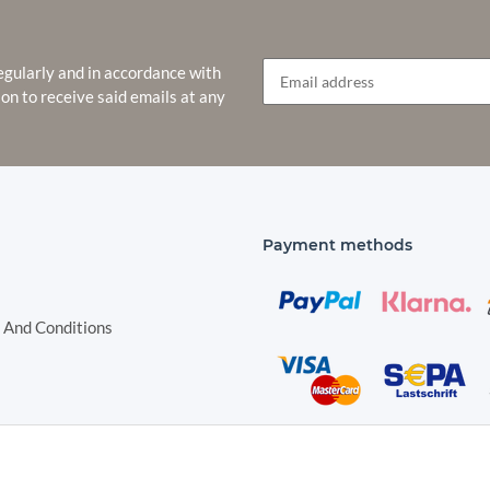
egularly and in accordance with
ion to receive said emails at any
Newsletter Subscribe
Payment methods
 And Conditions
Shipping species
nstructions