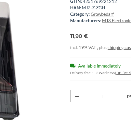
GTIN:
4251769221212
HAN:
MJ3-Z-ZGH
Category:
Growbedarf
Manufacturers:
MJ3 Electroni
11,90 €
incl. 19% VAT , plus
shipping cos
Available immediately
Delivery time:
1 - 2 Workdays
(DE - int.
pc