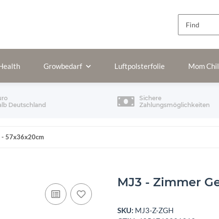
Health
Growbedarf
Luftpolsterfolie
Mom Chi
uro
Sichere
alb Deutschland
Zahlungsmöglichkeiten
s - 57x36x20cm
MJ3 - Zimmer G
SKU:
MJ3-Z-ZGH