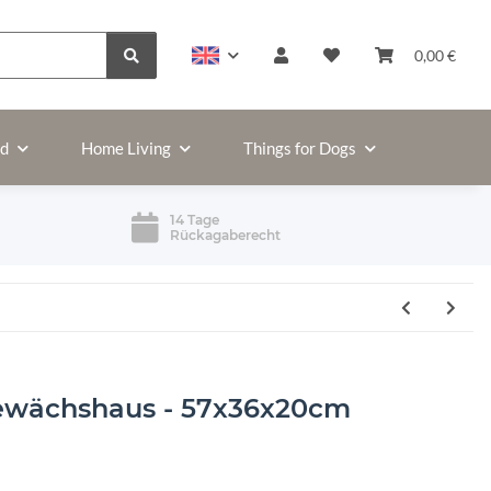
0,00 €
ld
Home Living
Things for Dogs
14 Tage
Rückagaberecht
ewächshaus - 57x36x20cm