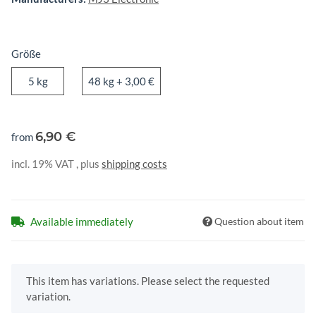
Größe
5 kg
48 kg
5 kg
48 kg
+ 3,00 €
6,90 €
from
incl. 19% VAT , plus
shipping costs
Available immediately
Question about item
x
This item has variations. Please select the requested
variation.