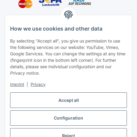
Shipping species
How we use cookies and other data
By selecting "Accept all", you give us permission to use
the following services on our website: YouTube, Vimeo,
Contact
Google Services. You can change the settings at any time
Mayaadi Home
(fingerprint icon in the bottom left corner). For further
details, please see
Individual configuration
and our
Max-Planck-Str. 34
Privacy notice
.
61184 Karben
Imprint
|
Privacy
Germany
Accept all
Telephone: +49-6039-938080
E-Mail:
info@mayaadi-home.de
Configuration
* All prices incl. VAT, plus
shipping fees
Reject