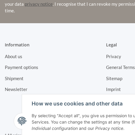
your data
privacy notice
. I recognise that I can revoke my permiss
time.
Information
Legal
About us
Privacy
Payment options
General Terms
Shipment
Sitemap
Newsletter
Imprint
Cancellation I
How we use cookies and other data
By selecting "Accept all", you give us permission to
Services. You can change the settings at any time (fin
Individual configuration
and our
Privacy notice
.