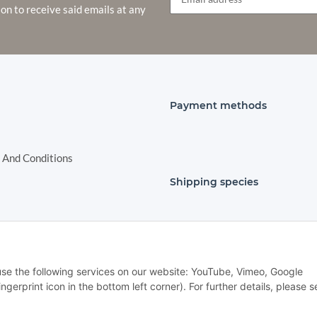
ion to receive said emails at any
Newsletter Subscribe
Payment methods
 And Conditions
Shipping species
nstructions
 use the following services on our website: YouTube, Vimeo, Google
Withdraw contract
gerprint icon in the bottom left corner). For further details, please s