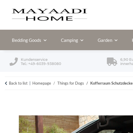
Bedding Goods
Camping
Garden
Kundenservice
6,90 E
Tel.: +49-6039-938080
innerh
Back to list
Homepage
Things for Dogs
Kofferraum Schutzdecke