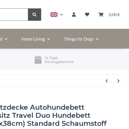
0,00 €
ld
Home Living
Things for Dogs
14 Tage
Rückagaberecht
utzdecke Autohundebett
sitz Travel Duo Hundebett
x38cm) Standard Schaumstoff