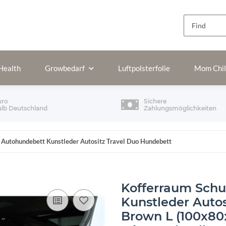
Health
Growbedarf
Luftpolsterfolie
Mom Chi
uro
Sichere
alb Deutschland
Zahlungsmöglichkeiten
 Autohundebett Kunstleder Autositz Travel Duo Hundebett
Kofferraum Sch
Kunstleder Auto
Brown L (100x80