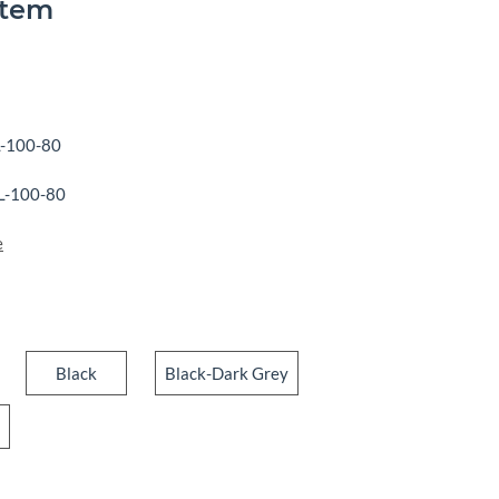
stem
-100-80
L-100-80
e
own
Black
Black-Dark Grey
Black
Black-Dark Grey
Black-Red