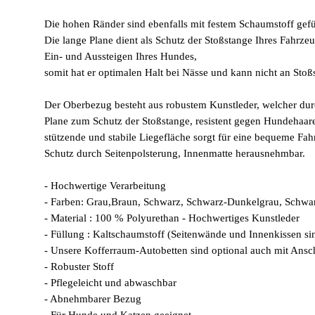
Die hohen Ränder sind ebenfalls mit festem Schaumstoff gefü
Die lange Plane dient als Schutz der Stoßstange Ihres Fahrz
Ein- und Aussteigen Ihres Hundes,
somit hat er optimalen Halt bei Nässe und kann nicht an Stoß
Der Oberbezug besteht aus robustem Kunstleder, welcher dur
Plane zum Schutz der Stoßstange, resistent gegen Hundehaare
stützende und stabile Liegefläche sorgt für eine bequeme Fahr
Schutz durch Seitenpolsterung, Innenmatte herausnehmbar.
- Hochwertige Verarbeitung
- Farben: Grau,Braun, Schwarz, Schwarz-Dunkelgrau, Schwa
- Material : 100 % Polyurethan - Hochwertiges Kunstleder
- Füllung : Kaltschaumstoff (Seitenwände und Innenkissen sin
- Unsere Kofferraum-Autobetten sind optional auch mit Ansch
- Robuster Stoff
- Pflegeleicht und abwaschbar
- Abnehmbarer Bezug
- Für Hunde und Katzen geeignet