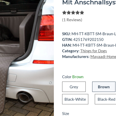
Mit Anschnallsy
(1 Reviews)
SKU:
MH-TT-KBTT-SM-Braun-L
GTIN:
4251769202150
HAN:
MH-TT-KBTT-SM-Braun-
Category:
Things for Dogs
Manufacturers:
Mayaadi-Hom
Color
Brown
Grey
Br
Grey
Brown
Black-White
Black-White
Black-Red
Size