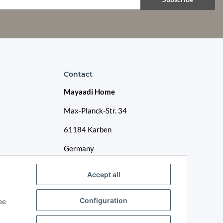
Contact
Mayaadi Home
Max-Planck-Str. 34
61184 Karben
Germany
Telephone: +49-6039-938080
Accept all
E-Mail:
info@mayaadi-home.de
Configuration
ee