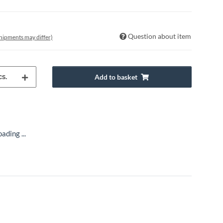
Question about item
 shipments may differ)
s.
Add to basket
ading ...