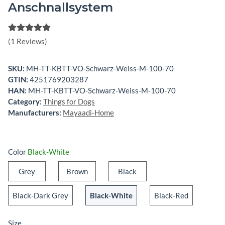
Anschnallsystem
(1 Reviews)
SKU:
MH-TT-KBTT-VO-Schwarz-Weiss-M-100-70
GTIN:
4251769203287
HAN:
MH-TT-KBTT-VO-Schwarz-Weiss-M-100-70
Category:
Things for Dogs
Manufacturers:
Mayaadi-Home
Color
Black-White
Grey
Brown
Black
Grey
Brown
Black
Black-Dark Grey
Black-White
Black-Red
Black-Dark Grey
Black-White
Black-Red
Size