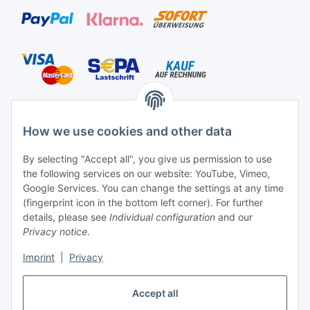
Shipping species
How we use cookies and other data
By selecting "Accept all", you give us permission to use
the following services on our website: YouTube, Vimeo,
Contact
Google Services. You can change the settings at any time
Mayaadi Home
(fingerprint icon in the bottom left corner). For further
details, please see
Individual configuration
and our
Max-Planck-Str. 34
Privacy notice
.
61184 Karben
Imprint
|
Privacy
Germany
Accept all
Telephone: +49-6039-938080