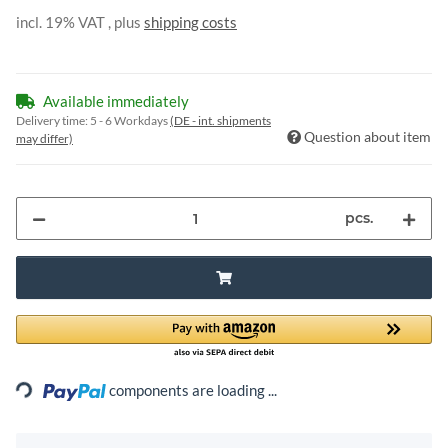
incl. 19% VAT , plus
shipping costs
Available immediately
Delivery time:
5 - 6 Workdays
(DE - int. shipments
Question about item
may differ)
pcs.
Loading...
components are loading ...