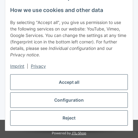
How we use cookies and other data
By selecting "Accept all", you give us permission to use
the following services on our website: YouTube, Vimeo,
Contact
Google Services. You can change the settings at any time
Mayaadi Home
(fingerprint icon in the bottom left corner). For further
details, please see
Individual configuration
and our
Max-Planck-Str. 34
Privacy notice
.
61184 Karben
Imprint
|
Privacy
Germany
Accept all
Telephone: +49-6039-938080
E-Mail:
info@mayaadi-home.de
Configuration
* All prices incl. VAT, plus
shipping fees
Reject
© Mayaadi Home
Powered by
JTL-Shop