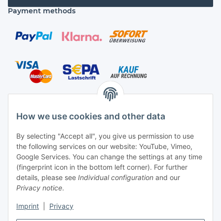
Payment methods
Shipping species
How we use cookies and other data
By selecting "Accept all", you give us permission to use
the following services on our website: YouTube, Vimeo,
Contact
Google Services. You can change the settings at any time
Mayaadi Home
(fingerprint icon in the bottom left corner). For further
details, please see
Individual configuration
and our
Max-Planck-Str. 34
Privacy notice
.
61184 Karben
Imprint
|
Privacy