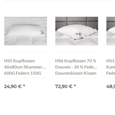
HS5 Kopfkissen
HS6 Kopfkissen 70 %
HS17
40x80cm 3Kammer
Daunen - 30 % Federn
Kam
600G Federn 150G
Daunenkissen Kissen
Fede
Daunen Kissen Natur
80x80 cm 2000 g NEU
Dau
750 Gramm
cm 
24,90 €
*
72,90 €
*
48,