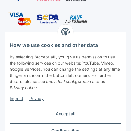
Shipping species
How we use cookies and other data
By selecting "Accept all", you give us permission to use
the following services on our website: YouTube, Vimeo,
Contact
Google Services. You can change the settings at any time
Mayaadi Home
(fingerprint icon in the bottom left corner). For further
details, please see
Individual configuration
and our
Max-Planck-Str. 34
Privacy notice
.
61184 Karben
Imprint
|
Privacy
Germany
Accept all
Telephone: +49-6039-938080
E-Mail:
info@mayaadi-home.de
Configuration