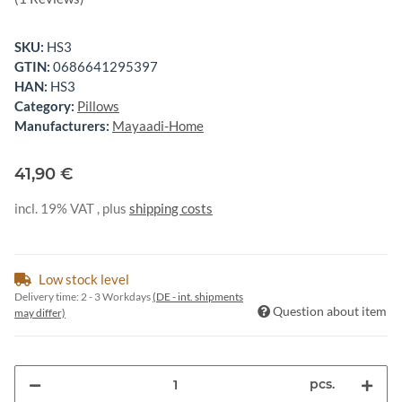
SKU:
HS3
GTIN:
0686641295397
HAN:
HS3
Category:
Pillows
Manufacturers:
Mayaadi-Home
41,90 €
incl. 19% VAT , plus
shipping costs
Low stock level
Delivery time:
2 - 3 Workdays
(DE - int. shipments
Question about item
may differ)
pcs.