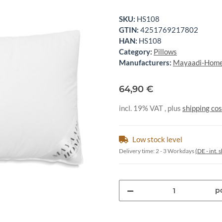
SKU:
HS108
GTIN:
4251769217802
HAN:
HS108
Category:
Pillows
Manufacturers:
Mayaadi-Hom
64,90 €
incl. 19% VAT , plus
shipping cos
Low stock level
Delivery time:
2 - 3 Workdays
(DE - int.
pc