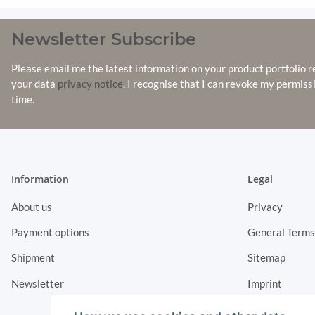
Newsletter Subscribe
Please email me the latest information on your product portfolio r
your data
privacy notice
. I recognise that I can revoke my permiss
time.
Information
Legal
About us
Privacy
Payment options
General Terms
Shipment
Sitemap
Newsletter
Imprint
Cancellation I