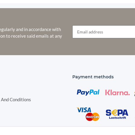
egularly and in accordance with
ion to receive said emails at any
Newsletter Subscribe
Payment methods
 And Conditions
Shipping species
nstructions