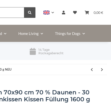
0,00 €
ld
Home Living
Things for Dogs
14 Tage
Rückagaberecht
00 g NEU
n 70x90 cm 70 % Daunen - 30
kissen Kissen Füllung 1600 g