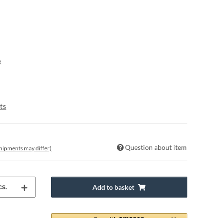
e
ts
Question about item
 shipments may differ)
s.
Add to basket