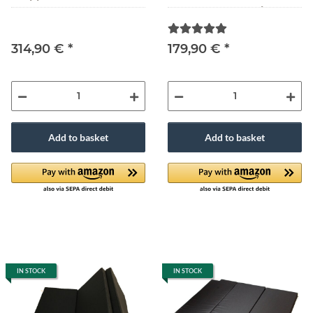
185x144x10 cm
185x138x6 cm Schwarz
Dunkelgrau
314,90 €
*
179,90 €
*
Add to basket
Add to basket
IN STOCK
IN STOCK