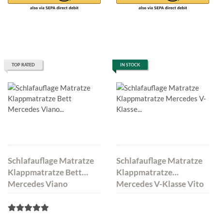
TOP RATED
IN STOCK
Schlafauflage Matratze
Schlafauflage Matratze
Klappmatratze Bett
Klappmatratze
Mercedes Viano
Mercedes V-Klasse Vito
185x144x8 cm MH-
Tourer 190x142x6 cm
SAMV
Schwarz