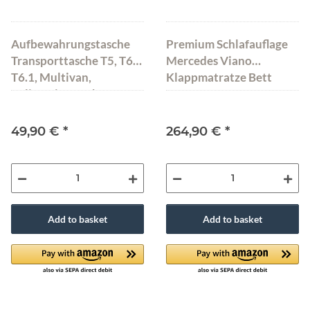
Aufbewahrungstasche
Premium Schlafauflage
Transporttasche T5, T6,
Mercedes Viano
T6.1, Multivan,
Klappmatratze Bett
California Beach
Matratze 185x144x10
Caravelle Schwarz
Dunkelgrau
150x64x25 cm
49,90 €
*
264,90 €
*
Add to basket
Add to basket